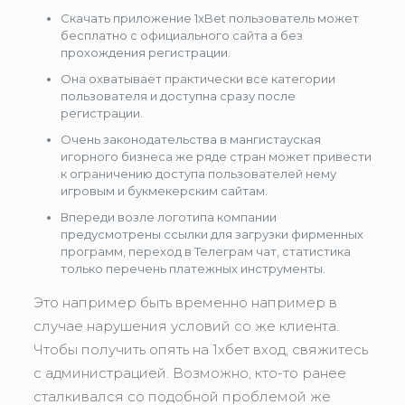
Скачать приложение 1xBet пользователь может
бесплатно с официального сайта а без
прохождения регистрации.
Она охватывает практически все категории
пользователя и доступна сразу после
регистрации.
Очень законодательства в мангистауская
игорного бизнеса же ряде стран может привести
к ограничению доступа пользователей нему
игровым и букмекерским сайтам.
Впереди возле логотипа компании
предусмотрены ссылки для загрузки фирменных
программ, переход в Телеграм чат, статистика
только перечень платежных инструменты.
Это например быть временно например в
случае нарушения условий со же клиента.
Чтобы получить опять на 1хбет вход, свяжитесь
с администрацией. Возможно, кто-то ранее
сталкивался со подобной проблемой же