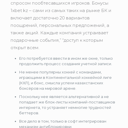
спросом пообтесавшихся игроков. Бонусы
1xbet kz – сами из самых таких на рынке БК и
включает достаточно 20 вариантов
поощрений, персональных предложений, а
также акций. Каждые компания устраивает
подарочные события,” “доступ к которым
открыт всем.
Его потребуется ввести в ином же окне, только
продолжить процесс создания учетной записи.
Не менее популярны хоккей с командами,
играющими в Континентальной хоккейной лиге
(КХЛ), и бокс, смысла успехи казахстанских
боксёров на мировой арене.
Поскольку нее является альтернативной а не
попадает же блок-листы компаний-поставщиков
интернета, то устраняет немногие трудностей
беттеров.
Все дело в том, только в софт интегрирован
механизм антиблокировки.