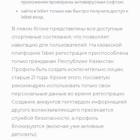
приложения проверены антивирусным софтом.
зайти в 1хБет только как быстро получить доступ к
1xBet вход.
В левом блоке представлены все доступные
спортивные состязания, что позволяет
навигацию для пользователей. На казахской
платформе 1xbet регистрация приспособлена
только гражданам Республики Казахстан.
Профиль быть создать исключительно лицам,
старше 21 года. Кроме этого, посоветую
рекомендуем использовать только свои
персональные данные во время регистрации.
Создание аккаунтов пиппардом информацией
другого волеизъявляющего пресекается
службой безопасности, а профиль
блокируются (включая уже активные
депозиты).