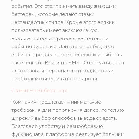
события. Это стоило иметь ввиду знающим
беттерам, которые делают ставки
нестандартных типов. Кроме этого всякий
пользователь имеет эксклюзивную
возможность смотреть а ставить пари и
события CyberLive! Дли этого необходимо
выбирать режим «через телефон» и выбрать
населенный «Войти по SMS». Система вышлет
одноразовый персональный код, который
необходимо ввести в поле пароля.
Ставки На Киберспорт
Компания предлагает минимальные
требования дли пополнения депозита только
широкий выбор способов вывода средств.
Благодаря удобству и разнообразию
функционала, платформа реализует большим