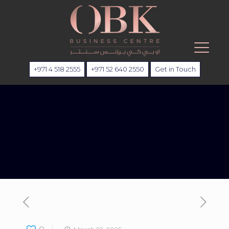
+971 4 518 2555
+971 52 640 2550
Get in Touch