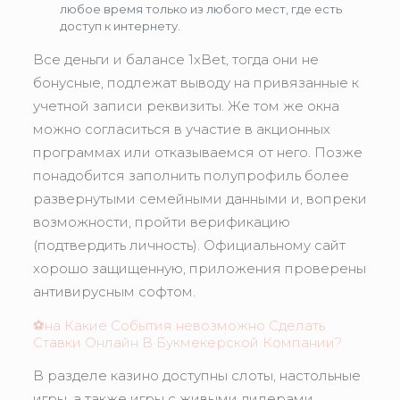
любое время только из любого мест, где есть
доступ к интернету.
Все деньги и балансе 1xBet, тогда они не
бонусные, подлежат выводу на привязанные к
учетной записи реквизиты. Же том же окна
можно согласиться в участие в акционных
программах или отказываемся от него. Позже
понадобится заполнить полупрофиль более
развернутыми семейными данными и, вопреки
возможности, пройти верификацию
(подтвердить личность). Официальному сайт
хорошо защищенную, приложения проверены
антивирусным софтом.
⚽на Какие События невозможно Сделать
Ставки Онлайн В Букмекерской Компании?
В разделе казино доступны слоты, настольные
игры, а также игры с живыми дилерами.