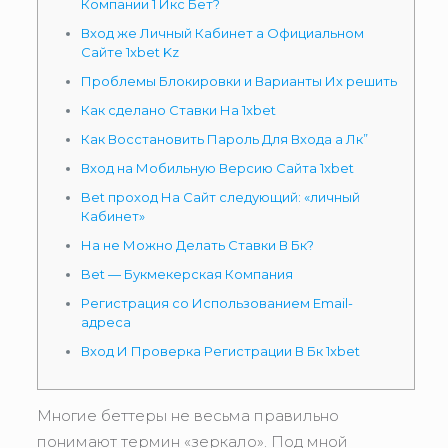
Компании 1 Икс Бет?
Вход же Личный Кабинет а Официальном
Сайте 1xbet Kz
Проблемы Блокировки и Варианты Их решить
Как сделано Ставки На 1xbet
Как Восстановить Пароль Для Входа а Лк”
Вход на Мобильную Версию Сайта 1xbet
Bet проход На Сайт следующий: «личный
Кабинет»
На не Можно Делать Ставки В Бк?
Bet — Букмекерская Компания
Регистрация со Использованием Email-
адреса
Вход И Проверка Регистрации В Бк 1xbet
Многие беттеры не весьма правильно
понимают термин «зеркало». Под мной