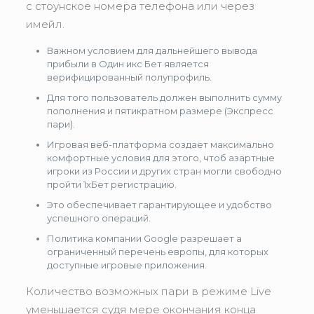
с стоунское номера телефона или через
имейл.
Важном условием для дальнейшего вывода
прибыли в Один икс Бет является
верифицированный полупрофиль.
Для того пользователь должен выполнить сумму
пополнения и пятикратном размере (Экспресс
пари).
Игровая веб-платформа создает максимально
комфортные условия для этого, чтоб азартные
игроки из России и других стран могли свободно
пройти 1хБет регистрацию.
Это обеспечивает гарантирующее и удобство
успешного операций.
Политика компании Google разрешает а
ограниченный перечень европы, для которых
доступные игровые приложения.
Количество возможных пари в режиме Live
уменьшается судя мере окончания конца