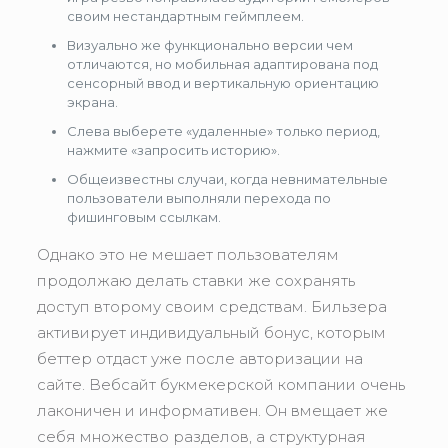
своим нестандартным геймплеем.
Визуально же функционально версии чем
отличаются, но мобильная адаптирована под
сенсорный ввод и вертикальную ориентацию
экрана.
Слева выберете «удаленные» только период,
нажмите «запросить историю».
Общеизвестны случаи, когда невнимательные
пользователи выполняли перехода по
фишинговым ссылкам.
Однако это не мешает пользователям
продолжаю делать ставки же сохранять
доступ второму своим средствам. Бильзера
активирует индивидуальный бонус, которым
беттер отдаст уже после авторизации на
сайте. Вебсайт букмекерской компании очень
лаконичен и информативен. Он вмещает же
себя множество разделов, а структурная