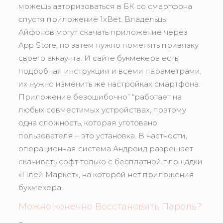
можешь авторизоваться в БК со смартфона
спустя приложение 1xBet. Владельцы
Айфонов могут скачать приложение через
App Store, но затем нужно поменять привязку
своего аккаунта. И сайте букмекера есть
подробная инструкция и всеми параметрами,
их нужно изменить же настройках смартфона.
Приложение безошибочно” “работает на
любых совместимых устройствах, поэтому
одна сложность, которая уготовано
пользователя – это установка. В частности,
операционная система Андроид разрешает
скачивать софт только с бесплатной площадки
«Плей Маркет», на которой нет приложения
букмекера.
Можно конечно Восстановить Пароль?