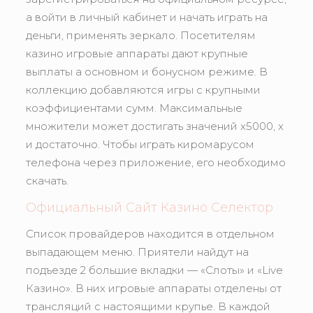
а войти в личный кабинет и начать играть на
деньги, применять зеркало. Посетителям
казино игровые аппараты дают крупные
выплаты а основном и бонусном режиме. В
коллекцию добавляются игры с крупными
коэффициентами сумм. Максимальные
множители может достигать значений x5000, x
и достаточно. Чтобы играть киромарусом
телефона через приложение, его необходимо
скачать.
Официальный Сайт Казино Селектор
Список провайдеров находится в отдельном
выпадающем меню. Приятели найдут на
подъезде 2 большие вкладки — «Слоты» и «Live
Казино». В них игровые аппараты отделены от
трансляций с настоящими крупье. В каждой