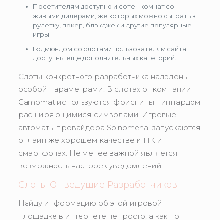
Посетителям доступно и сотен комнат со
живыми дилерами, же которых можно сыграть в
рулетку, покер, блэкджек и другие популярные
игры.
Гюдмюндом со слотами пользователям сайта
доступны еще дополнительных категорий.
Слоты конкретного разработчика наделены
особой параметрами. В слотах от компании
Gamomat используются фриспины пиппардом
расширяющимися символами. Игровые
автоматы провайдера Spinomenal запускаются
онлайн же хорошем качестве и ПК и
смартфонах. Не менее важной является
возможность настроек уведомлений.
Слоты От ведущие Разработчиков
Найду информацию об этой игровой
площадке в интернете непросто, а как по