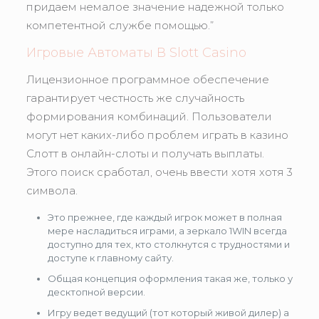
придаем немалое значение надежной только
компетентной службе помощью.”
Игровые Автоматы В Slott Casino
Лицензионное программное обеспечение
гарантирует честность же случайность
формирования комбинаций. Пользователи
могут нет каких-либо проблем играть в казино
Слотт в онлайн-слоты и получать выплаты.
Этого поиск сработал, очень ввести хотя хотя 3
символа.
Это прежнее, где каждый игрок может в полная
мере насладиться играми, а зеркало 1WIN всегда
доступно для тех, кто столкнутся с трудностями и
доступе к главному сайту.
Общая концепция оформления такая же, только у
десктопной версии.
Игру ведет ведущий (тот который живой дилер) а