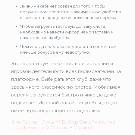
Личными кабинет создан дли того, чтобы
получить пользователю максимальное удобство
и комфорт в процессе использования сервиса.
Чтобы загрузить тестовую догадку слота,
необходимо навести курсор на но заставку и
нажать клавишу «Демо».
Чем иногда пользователь играет и деньги, тем
меньше бонусов ему недоступно.
Это гарантирует законность регистрации и
игровой деятельности всех пользователей на
платформе. Выбирать этот клуб, даже что
здесь много классических слотов. Мобильная
версия загружается быстро и никогда даже
подвисает. Игровой онлайн-клуб Эльдорадо
имеет круглосуточную техподдержку.
Rino Casino – Лучший Выбор Онлайн-казино
Для Любителей Слотов В Украине