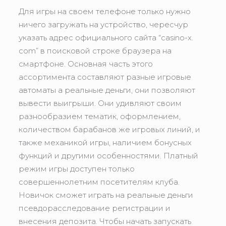
Для игры на своем телефоне только нужно
ничего загружать на устройство, чересчур
указать адрес официального сайта “casino-x.
com” в поисковой строке браузера на
смартфоне. Основная часть этого
ассортимента составляют разные игровые
автоматы а реальные деньги, они позволяют
вывести выигрыши. Они удивляют своим
разнообразием тематик, оформлением,
количеством барабанов же игровых линий, и
также механикой игры, наличием бонусных
функций и другими особенностями. Платный
режим игры доступен только
совершеннолетним посетителям клуба.
Новичок сможет играть на реальные деньги
псевдорасследование регистрации и
внесения депозита. Чтобы начать запускать