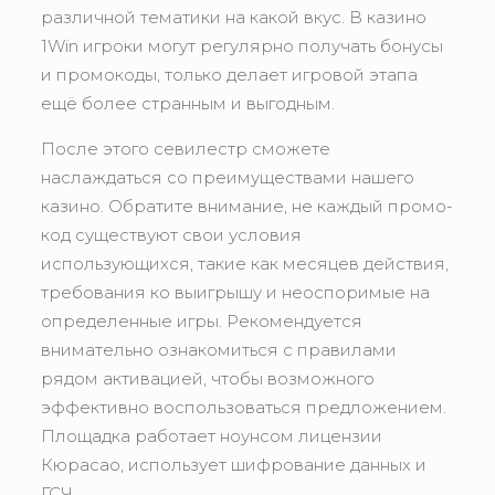
различной тематики на какой вкус. В казино
1Win игроки могут регулярно получать бонусы
и промокоды, только делает игровой этапа
ещё более странным и выгодным.
После этого севилестр сможете
наслаждаться со преимуществами нашего
казино. Обратите внимание, не каждый промо-
код существуют свои условия
использующихся, такие как месяцев действия,
требования ко выигрышу и неоспоримые на
определенные игры. Рекомендуется
внимательно ознакомиться с правилами
рядом активацией, чтобы возможного
эффективно воспользоваться предложением.
Площадка работает ноунсом лицензии
Кюрасао, использует шифрование данных и
ГСЧ.