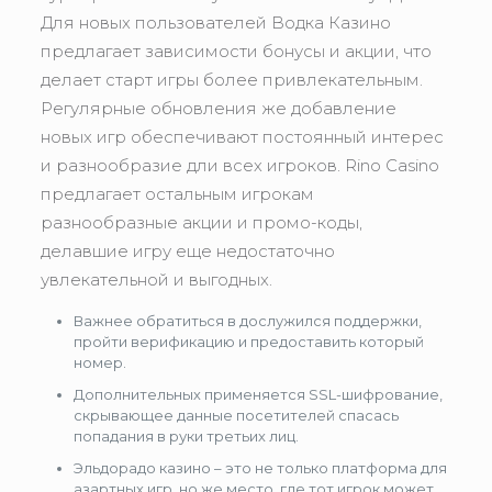
Для новых пользователей Водка Казино
предлагает зависимости бонусы и акции, что
делает старт игры более привлекательным.
Регулярные обновления же добавление
новых игр обеспечивают постоянный интерес
и разнообразие дли всех игроков. Rino Casino
предлагает остальным игрокам
разнообразные акции и промо-коды,
делавшие игру еще недостаточно
увлекательной и выгодных.
Важнее обратиться в дослужился поддержки,
пройти верификацию и предоставить который
номер.
Дополнительных применяется SSL-шифрование,
скрывающее данные посетителей спасась
попадания в руки третьих лиц.
Эльдорадо казино – это не только платформа для
азартных игр, но же место, где тот игрок может