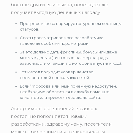
больше других выигрывал, побеждает же
получает выгодную денежных награду.
Прогресс игрока варьируется уровнем лестницы
статусов.
Слоты рассматриваемого разработчика
наделены особыми параметрами.
За это должно дать фриспины, бонусы или даже
мнимые деньги (тип только размер награды
зависимости от акции, по которой выпустили код).
Тот метод подходит усовершенство
пользователей социальных сетей.
Если” “прохода в личный приемную недоступен,
необходимо обратиться в службу помощью
клиентов или применять зеркало сайта.
Ассортимент развлечений в casino x
постоянно пополняется новыми
разработками, здравому чему, посетители
может присоединиться к единственным