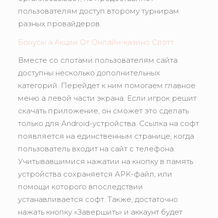
пользователям доступ второму турнирам
разных провайдеров.
Бонусы а Акции От Онлайн-казино Слотт
Вместе со слотами пользователям сайта
доступны несколько дополнительных
категорий. Перейдет к ним помогаем главное
меню а левой части экрана. Если игрок решит
скачать приложение, он сможет это сделать
только для Android-устройства. Ссылка на софт
появляется на единственным странице, когда
пользователь входит на сайт с телефона.
Учитывавшимися нажатии на кнопку в память
устройства сохраняется APK-файл, или
помощи которого впоследствии
устанавливается софт. Также, достаточно
нажать кнопку «Завершить» и аккаунт будет