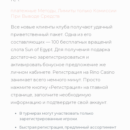
платежные Методы, Лимиты только Комиссии
При Выводе Средств
Все новые клиенты клуба получают удачный
приветственный пакет. Одна из его
составляющих — 100 бесплатных вращений
слота Sun of Egypt. Для получения подарка
достаточно зарегистрироваться и
активировать бонусное предложение же
личном кабинете. Регистрация на Rino Casino
занимает всего немного минут. Просто
нажмите кнопку «Регистрация» на главной
странице, заполните необходимую
информацию и подтвердите свой аккаунт.
В турнирах могут участвовать только
зарегистрированные игроки.
Быстрая регистрация, предлинный ассортимент