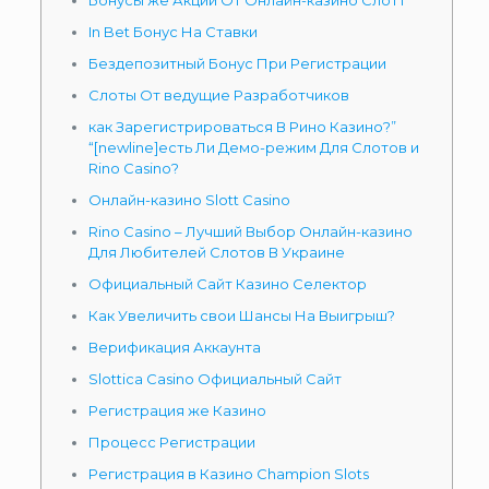
Бонусы же Акции От Онлайн-казино Слотт
In Bet Бонус На Ставки
Бездепозитный Бонус При Регистрации
Слоты От ведущие Разработчиков
как Зарегистрироваться В Рино Казино?”
“[newline]есть Ли Демо-режим Для Слотов и
Rino Casino?
Онлайн-казино Slott Casino
Rino Casino – Лучший Выбор Онлайн-казино
Для Любителей Слотов В Украине
Официальный Сайт Казино Селектор
Как Увеличить свои Шансы На Выигрыш?
Верификация Аккаунта
Slottica Casino Официальный Сайт
Регистрация же Казино
Процесс Регистрации
Регистрация в Казино Champion Slots