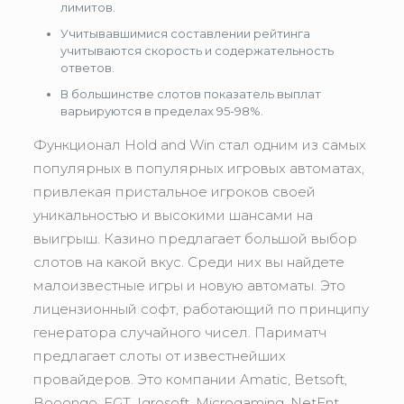
лимитов.
Учитывавшимися составлении рейтинга
учитываются скорость и содержательность
ответов.
В большинстве слотов показатель выплат
варьируются в пределах 95-98%.
Функционал Hold and Win стал одним из самых
популярных в популярных игровых автоматах,
привлекая пристальное игроков своей
уникальностью и высокими шансами на
выигрыш. Казино предлагает большой выбор
слотов на какой вкус. Среди них вы найдете
малоизвестные игры и новую автоматы. Это
лицензионный софт, работающий по принципу
генератора случайного чисел. Париматч
предлагает слоты от известнейших
провайдеров. Это компании Amatic, Betsoft,
Booongo, EGT, Igrosoft, Microgaming, NetEnt,