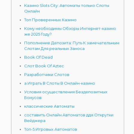
Казино Slots City: Автоматы только Слоты
Онлайн
Топ Проверенных Казино
Кому необходимы Обзоры Интернет-казино
же 2025 Году?
Пополнение Депозита: Путь К замечательным
Слотам Для реальных Заноса
Book Of Dead
Слот Book Of Aztec
Разработчики Слотов
а Играть В Слоты В Онлайн-казино
Условия осуществления Бездепозитных
Бонусов
классические Автоматы
составить Онлайн Автоматов ддя Открутки
Вейджера
Топ-5 Игровых Автоматов