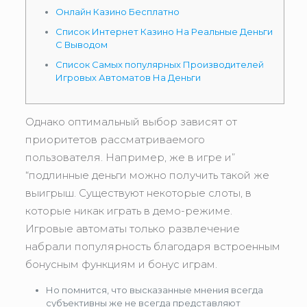
Онлайн Казино Бесплатно
Cпиcoк Интepнeт Кaзинo Нa Peaльныe Дeньги
C Вывoдoм
Список Самых популярных Производителей
Игровых Автоматов На Деньги
Однако оптимальный выбор зависят от
приоритетов рассматриваемого
пользователя. Например, же в игре и”
“подлинные деньги можно получить такой же
выигрыш. Существуют некоторые слоты, в
которые никак играть в демо-режиме.
Игровые автоматы только развлечение
набрали популярность благодаря встроенным
бонусным функциям и бонус играм.
Но помнится, что высказанные мнения всегда
субъективны же не всегда представляют