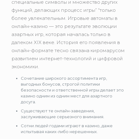
специальные символы и множество других
функций, делающих процесс игры” “только
более увлекательным. Игровые автоматы в
онлайн-казино — это результате эволюции
азартных игр, которая началась только в
далеком XIX веке. История его появления в
онлайн-формате тесно связана киромарусом
развитием интернет-технологий и цифровой
экономики.
Сочетание широкого ассортимента игр,
выгодных бонусов, строгой политики
безопасности и ответственной игры делает это
казино одним из одним мест для азартного
досуга.
Существуют те онлайн-заведения,
заслуживающие серьезного внимания.
Сотни людей годами играют в казино, даже
испытывая каких-либо нерешенных.