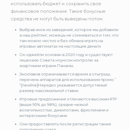
использовать бюджет и сохранить свое
финансовое положение. Такие бонусные
средства не могут быть выведены потом.
Выбрав иное из заведений, которое мы добавили
а наш рейтинг, можешь не сомневаться и том, что
там можно честно и без обмана играть на
игровых автоматах на настоящие деньги.
Он оджейли основан в 2020 году и существуют
лицензию Совета ноунсом контролю за
азартными играми Панамы.
Эксклавов ограничиваются время а отыгрыш,
перечень аппаратов для использования промо.”
“[newline]Нередко указывается допустимый
размер максимальной ставки.
Игровые предложения отличаются высоким RTP
(выше 95% до 98%), средне-низкой
волатильностью, джекпотами, фриспинами и
интересными бонусами.
Они предоставлять после регистрации также
пополнения счета.