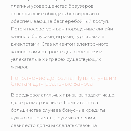
плагины усовершенство браузеров,
позволяющие обходить блокировки и
обеспечивающие бесперебойный доступ.
Потом посоветуем вам порядочные онлайн-
казино с бонусами, играми, турнирами а
джекпотами. Став клиентом электронного
казино, сами откроете для себе тысячи
увлекательных игр всех существующих
жанров.
Пополнение Депозита: Путь К лучшим
Слотам Для реальные Заноса
В средневолатильных призы выпадают чаще,
даже размер их ниже. Помните, что а
большинстве случаев бонусные кредиты
нужно отыгрывать. Другими словами,
севилестр должны сделать ставок на