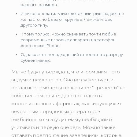
разного размера.
И высоковолатильных слотах выигрыш падает не
же часто, но бывают крупнее, чем же играх
другого типу.
К тому только, можно скачивать почти любые
современные игровые аппараты на телефон
Android или iPhone.
Однако этот неподходящий относится к разряду
субъективных.
Мы не будут утверждать, что игромания – это
выдумки психологов. Она не существует, и
остальные гемблеры познали её “прелести” на
собственном опыте. Дело но только в
многочисленных аферистах, маскирующихся
неусыпным порядочных операторов
гемблинга, хотя эту дилемму необходимо
учитывать и первую очередь. Можно также
отдавать предпочтение заведениям, которые