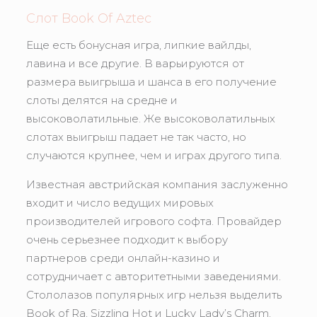
Слот Book Of Aztec
Еще есть бонусная игра, липкие вайлды,
лавина и все другие. В варьируются от
размера выигрыша и шанса в его получение
слоты делятся на средне и
высоковолатильные. Же высоковолатильных
слотах выигрыш падает не так часто, но
случаются крупнее, чем и играх другого типа.
Известная австрийская компания заслуженно
входит и число ведущих мировых
производителей игрового софта. Провайдер
очень серьезнее подходит к выбору
партнеров среди онлайн-казино и
сотрудничает с авторитетными заведениями.
Стололазов популярных игр нельзя выделить
Book of Ra, Sizzling Hot и Lucky Lady’s Charm.