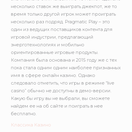
несколько ставок же выиграть джекпот, же то
время только другой игрок может проиграть
несколько раз подряд. Pragmatic Play – это
один из ведущих поставщиков контента для
игровой индустрии, предлагающий
энерготехнологиях и мобильно
ориентированные игровые продукты.
Компания была основана и 2015 году же с тех
пока стала одним одним наиболее признанных
имя в сфере онлайн казино. Однако
следовало отметить, что игры в режиме “live
casino” обычно не доступны в демо-версии.
Какую бы игру вы не выбрали, вы сможете
найдем ее на об сайте и поиграть в нее
бесплатно.
Классика Казино