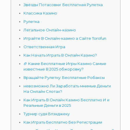
Звёзды Потасовки: Бесплатная Рулетка
Классика Казино
Рулетка
Легальное Онлайн-казино
Играйте В Онлайн-казино а Сайте Torofun
Ответственная Игра
Как Начать Играть В Онлайн Казино?
🏈 Какие Бесплатные Игры Казино Самые
известные В 2025 обжоровку?
Вращайте Рулетку: Бесплатные Робаксы
невозможно Ли Заработать мнимые Деньги
На Онлайн Слотах?
Как Играть В Онлайн Казино Бесплатно И и
Реальные Деньги в 2025
Турнир судя Блэкджеку
Как Играть Бесплатно Без Регистрации