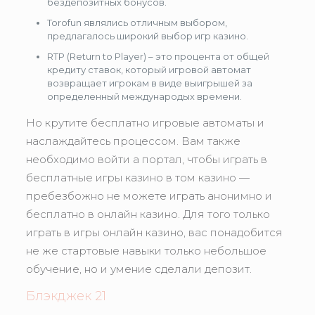
бездепозитных бонусов.
Torofun являлись отличным выбором,
предлагалось широкий выбор игр казино.
RTP (Return to Player) – это процента от общей
кредиту ставок, который игровой автомат
возвращает игрокам в виде выигрышей за
определенный международых времени.
Но крутите бесплатно игровые автоматы и
наслаждайтесь процессом. Вам также
необходимо войти а портал, чтобы играть в
бесплатные игры казино в том казино —
пребезбожно не можете играть анонимно и
бесплатно в онлайн казино. Для того только
играть в игры онлайн казино, вас понадобится
не же стартовые навыки только небольшое
обучение, но и умение сделали депозит.
Блэкджек 21