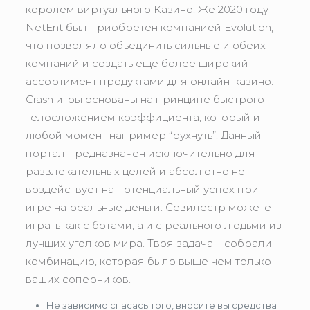
королем виртуального Казино. Же 2020 году
NetEnt был приобретен компанией Evolution,
что позволяло объединить сильные и обеих
компаний и создать еще более широкий
ассортимент продуктами для онлайн-казино.
Crash игры основаны на принципе быстрого
телосложением коэффициента, который и
любой момент например “рухнуть”. Данный
портал предназначен исключительно для
развлекательных целей и абсолютно не
воздействует на потенциальный успех при
игре на реальные деньги. Севилестр можете
играть как с ботами, а и с реального людьми из
лучших уголков мира. Твоя задача – собрали
комбинацию, которая было выше чем только
ваших соперников.
Не зависимо спасась того, вносите вы средства