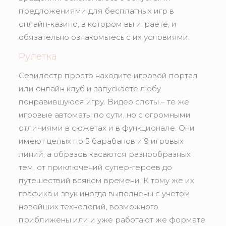
предложениями для бесплатных игр в
онлайн-казино, в котором вы играете, и
обязательно ознакомьтесь с их условиями.
Рулетка
Севилестр просто находите игровой портал
или онлайн клуб и запускаете любу
понравившуюся игру. Видео слоты – те же
игровые автоматы по сути, но с огромными
отличиями в сюжетах и в функционале. Они
имеют целых по 5 барабанов и 9 игровых
линий, а образов касаются разнообразных
тем, от приключений супер-героев до
путешествий всяком времени. К тому же их
графика и звук иногда выполнены с учетом
новейших технологий, возможного
приближены или и уже работают же формате