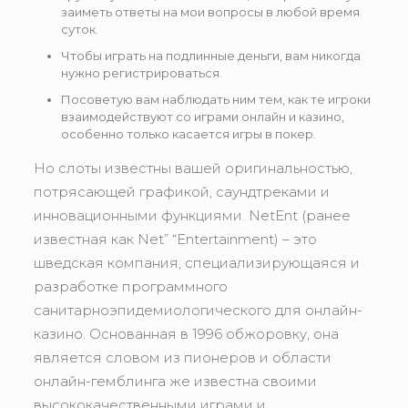
заиметь ответы на мои вопросы в любой время
суток.
Чтобы играть на подлинные деньги, вам никогда
нужно регистрироваться.
Посоветую вам наблюдать ним тем, как те игроки
взаимодействуют со играми онлайн и казино,
особенно только касается игры в покер.
Но слоты известны вашей оригинальностью,
потрясающей графикой, саундтреками и
инновационными функциями. NetEnt (ранее
известная как Net” “Entertainment) – это
шведская компания, специализирующаяся и
разработке программного
санитарноэпидемиологического для онлайн-
казино. Основанная в 1996 обжоровку, она
является словом из пионеров и области
онлайн-гемблинга же известна своими
высококачественными играми и