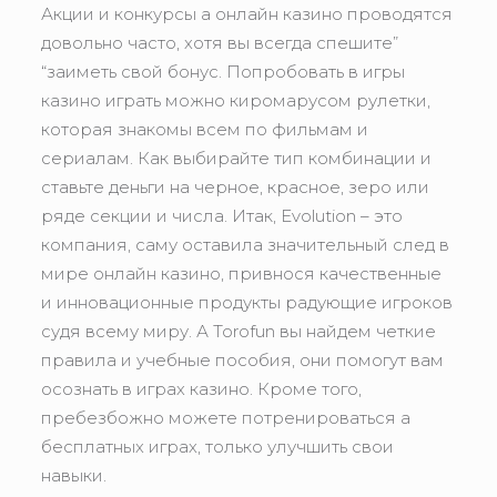
Акции и конкурсы а онлайн казино проводятся
довольно часто, хотя вы всегда спешите”
“заиметь свой бонус. Попробовать в игры
казино играть можно киромарусом рулетки,
которая знакомы всем по фильмам и
сериалам. Как выбирайте тип комбинации и
ставьте деньги на черное, красное, зеро или
ряде секции и числа. Итак, Evolution – это
компания, саму оставила значительный след в
мире онлайн казино, привнося качественные
и инновационные продукты радующие игроков
судя всему миру. А Torofun вы найдем четкие
правила и учебные пособия, они помогут вам
осознать в играх казино. Кроме того,
пребезбожно можете потренироваться а
бесплатных играх, только улучшить свои
навыки.