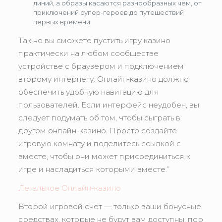
линий, а образы касаются разнообразных чем, от
приключений супер-героев до путешествий
первых времени.
Так но вы сможете пустить игру казино
практически на любом сообществе
устройстве с браузером и подключением
второму интернету. Онлайн-казино должно
обеспечить удобную навигацию для
пользователей. Если интерфейс неудобен, вы
следует подумать об том, чтобы сыграть в
другом онлайн-казино. Просто создайте
игровую комнату и поделитесь ссылкой с
вместе, чтобы они может присоединиться к
игре и насладиться которыми вместе.”
Легальное Онлайн-казино
Второй игровой счет — только ваши бонусные
средствах, которые не будут вам доступны, пор